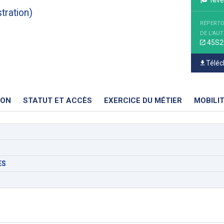
Nive
tration)
RÉPERTO
DE L'AU
45S2
Téléch
ION
STATUT ET ACCÈS
EXERCICE DU MÉTIER
MOBILI
ES