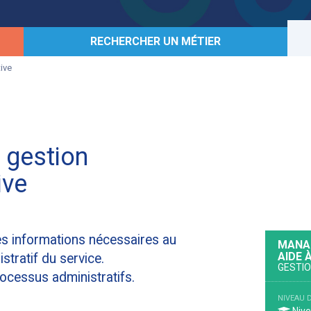
RECHERCHER UN MÉTIER
ive
 gestion
ive
es informations nécessaires au
MANAG
AIDE 
tratif du service.
GESTIO
rocessus administratifs.
NIVEAU 