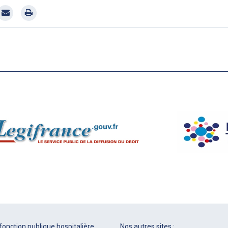
fonction publique hospitalière.
Nos autres sites :