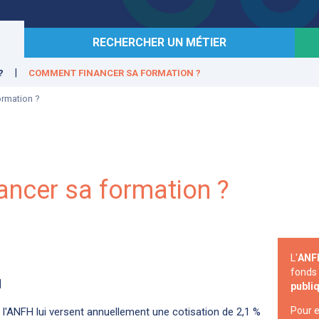
RECHERCHER UN MÉTIER
?
COMMENT FINANCER SA FORMATION ?
ormation ?
ncer sa formation ?
L'
ANF
fonds 
N
publiq
Pour e
l'ANFH lui versent annuellement une cotisation de 2,1 %