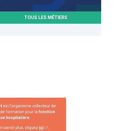
TOUS LES MÉTIERS
H
est l'organisme collecteur de
de formation pour la
fonction
ue hospitalière.
n savoir plus, cliquez
ici
.