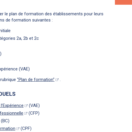
r le plan de formation des établissements pour leurs
ons de formation suivantes :
itiale
égories 2a, 2b et 2c
)
Expérience (VAE)
a rubrique
"Plan de formation"
.
IDUELS
 l’Expérience
(VAE)
fessionnelle
(CFP)
(BC)
ormation
(CPF)